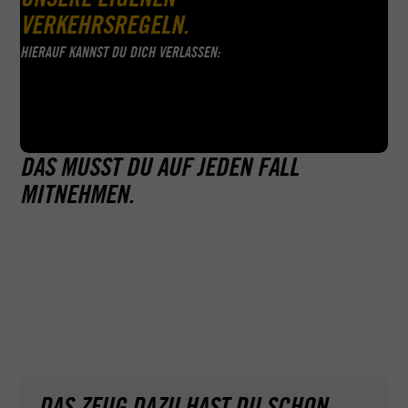
VERKEHRSREGELN.
HIERAUF KANNST DU DICH VERLASSEN:
DAS MUSST DU AUF JEDEN FALL
MITNEHMEN.
Überraschung: Theorie gibts hier nicht (außer bei B96)
– dafür haben wir gemeinsam mindestens drei
Überlandfahrten, eine Autobahnfahrt sowie eine
Dunkelfahrt dabei. So kann bei der anschließenden
praktischen Prüfung nichts schiefgehen.
DAS ZEUG DAZU HAST DU SCHON.