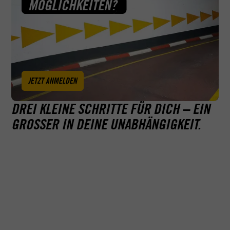
MÖGLICHKEITEN?
JETZT ANMELDEN
DREI KLEINE SCHRITTE FÜR DICH – EIN
GROSSER IN DEINE UNABHÄNGIGKEIT.
Erfolgreich
dich ab hier
Unser Führerscheinkonfigurator stellt dir
im Unterrich
auf der nächsten Seite dein individuelles