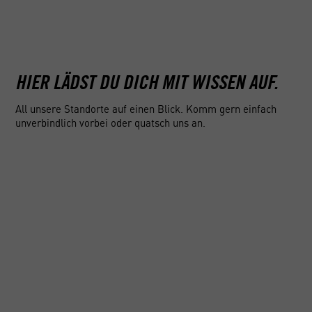
Führerschei
Angebot zusammen. Beantworte dazu ein
auch zu all
paar einfache Fragen, damit wir wissen,
die nebenher
was deine Fahrlizenz können muss.
Antrag über 
unterstützen
HIER LÄDST DU DICH MIT WISSEN AUF.
All unsere Standorte auf einen Blick. Komm gern einfach
unverbindlich vorbei oder quatsch uns an.
DEINE FILIALE
DEINE FILIALE