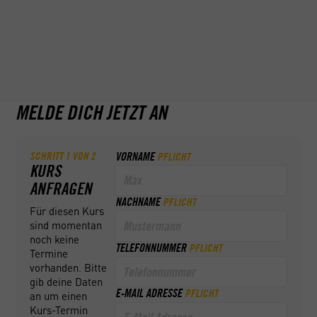
- Wirtschaftliches Umfeld des Güterverkehrs und
Marktordnung
MELDE DICH JETZT AN
SCHRITT
1
VON
2
VORNAME
PFLICHT
KURS
ANFRAGEN
NACHNAME
PFLICHT
Für diesen Kurs
sind momentan
noch keine
TELEFONNUMMER
PFLICHT
Termine
vorhanden. Bitte
gib deine Daten
E-MAIL ADRESSE
PFLICHT
an um einen
Kurs-Termin