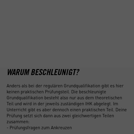
Seit dem 10. September 2009 benötigst du als
Berufskraftfahrer in der EU neben der regulären
Führerscheinausbildung auch eine sogenannte
Grundqualifikation. Schließlich wirst du im Berufsalltag unter
Garantie auf eine unglaubliche Vielzahl an Situationen und
Gegebenheiten stoßen, auf die du optimal vorbereitet sein
willst (weiter unten auf dieser Seite siehst du alle Inhalte im
genauen Überblick). Übrigens: Falls du deinen Führerschein
vor dem 10. September 2009 gemacht hast, bist du von
dieser Pflicht befreit. Und falls nicht, beraten wir dich gerne
im Bezug auf mögliche Förderungen: bis zu 100 % werden
übernommen.
WARUM BESCHLEUNIGT?
Anders als bei der regulären Grundqualifikation gibt es hier
keinen praktischen Prüfungsteil. Die beschleunigte
Grundqualifikation besteht also nur aus dem theoretischen
Teil und wird in der jeweils zuständigen IHK abgelegt. Im
Unterricht gibt es aber dennoch einen praktischen Teil. Deine
Prüfung setzt sich dann aus zwei gleichwertigen Teilen
zusammen:
- Prüfungsfragen zum Ankreuzen