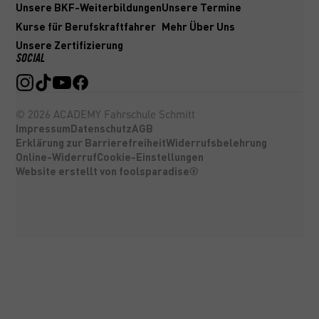
Unsere BKF-Weiterbildungen
Unsere Termine
Kurse für Berufskraftfahrer
Mehr Über Uns
Unsere Zertifizierung
SOCIAL
©
2026
ACADEMY Fahrschule Schmitt
Impressum
Datenschutz
AGB
Erklärung zur Barrierefreiheit
Widerrufsbelehrung
Online-Widerruf
Cookie-Einstellungen
Website erstellt von foolsparadise®