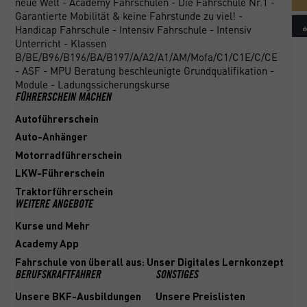
neue Welt - Academy Fahrschulen - Die Fahrschule Nr.1 -
Garantierte Mobilität & keine Fahrstunde zu viel! -
Handicap Fahrschule - Intensiv Fahrschule - Intensiv
Unterricht - Klassen
B/BE/B96/B196/BA/B197/A/A2/A1/AM/Mofa/C1/C1E/C/CE
- ASF - MPU Beratung beschleunigte Grundqualifikation -
Module - Ladungssicherungskurse
FÜHRERSCHEIN MACHEN
Autoführerschein
Auto-Anhänger
Motorradführerschein
LKW-Führerschein
Traktorführerschein
WEITERE ANGEBOTE
Kurse und Mehr
Academy App
Fahrschule von überall aus: Unser Digitales Lernkonzept
BERUFSKRAFTFAHRER
SONSTIGES
Unsere BKF-Ausbildungen
Unsere Preislisten